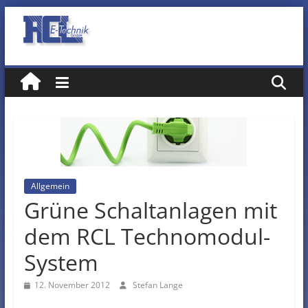
Zum
Inhalt
RCL
springen
E-
Technik
GmbH
Allgemein
Grüne Schaltanlagen mit
dem RCL Technomodul-
System
12. November 2012
Stefan Lange