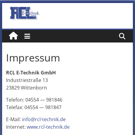
Zum
Inhalt
RCL
springen
E-
Technik
Impressum
GmbH
RCL E-Technik GmbH
Industriestraße 13
23829 Wittenborn
Tele­fon: 04554 — 981846
Tele­fax: 04554 — 981847
E-Mail:
info@rcl-technik.de
Inter­net:
www.rcl-technik.de